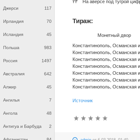
٢٣
Джерси
117
Тираж:
Ирландия
70
Исландия
45
Монетный двор
Константинополь, Османская 
Польша
983
Константинополь, Османская 
Константинополь, Османская 
Россия
1497
Константинополь, Османская 
Константинополь, Османская 
Австралия
642
Константинополь, Османская 
Константинополь, Османская 
Алжир
45
Ангилья
7
Источник
Ангола
48
Антигуа и Барбуда
2
Афганистан
84