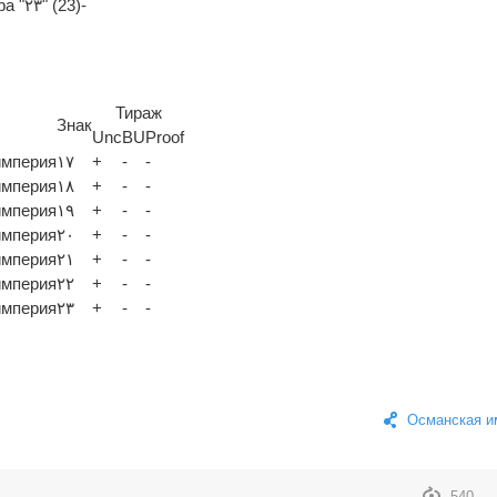
На аверсе под тугрой цифра "٢٣" (23)
-
Тираж
Знак
Unc
BU
Proof
империя
١٧
+
-
-
империя
١٨
+
-
-
империя
١٩
+
-
-
империя
٢٠
+
-
-
империя
٢١
+
-
-
империя
٢٢
+
-
-
империя
٢٣
+
-
-
Османская и