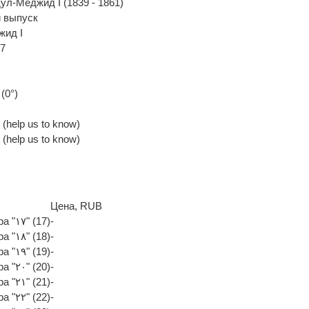
ул-Меджид I (1839 - 1861)
 выпуск
жид I
17
(0°)
(help us to know)
(help us to know)
Цена, RUB
На аверсе под тугрой цифра "١٧" (17)
-
На аверсе под тугрой цифра "١٨" (18)
-
На аверсе под тугрой цифра "١٩" (19)
-
На аверсе под тугрой цифра "٢٠" (20)
-
На аверсе под тугрой цифра "٢١" (21)
-
На аверсе под тугрой цифра "٢٢" (22)
-