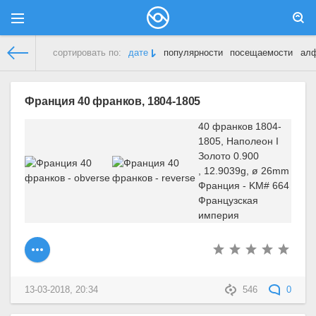
сортировать по:
дате
популярности
посещаемости
ал
Демонстрационный сайт
»
Франция
Франция 40 франков, 1804-1805
40 франков 1804-
1805, Наполеон I
Золото 0.900
, 12.9039g, ø 26mm
Франция - KM# 664
Французская
империя
13-03-2018, 20:34
546
0