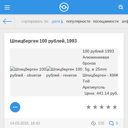
сортировать по:
дате
популярности
посещаемости
ал
Демонстрационный сайт
»
Шпицберген
Шпицберген 100 рублей, 1993
100 рублей 1993
Алюминиевая
бронза
, 5g, ø 25mm
Шпицберген - KM#
Tn8
Арктикуголь
Цена: 441.14 руб.
14-03-2018, 18:43
535
0