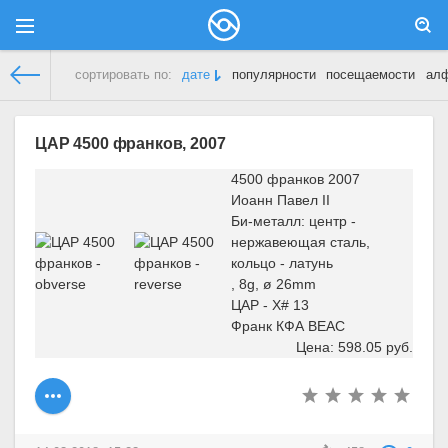
сортировать по:
дате
популярности
посещаемости
ал
Демонстрационный сайт
»
ЦАР
ЦАР 4500 франков, 2007
4500 франков 2007
Иоанн Павел II
Би-металл: центр -
нержавеющая сталь,
кольцо - латунь
, 8g, ø 26mm
ЦАР - X# 13
Франк КФА BEAC
Цена: 598.05 руб.