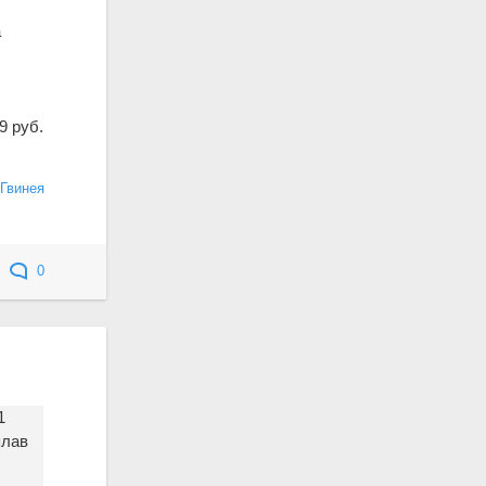
а
9 руб.
Гвинея
0
1
плав