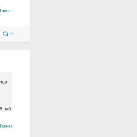
Гвинея
0
лав
9 руб.
Гвинея