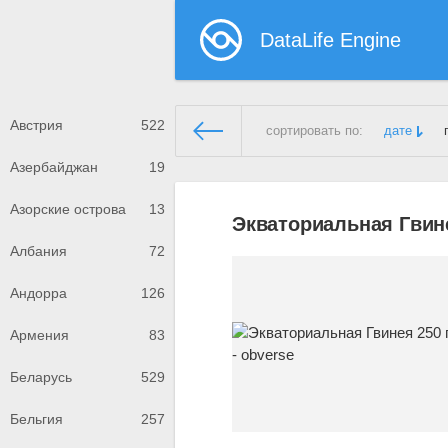
DataLife Engine
Австрия
522
сортировать по:
дате
Азербайджан
19
Демонстрационный сайт
»
Эк
Азорские острова
13
Экваториальная Гвине
Албания
72
Андорра
126
Армения
83
Беларусь
529
Бельгия
257