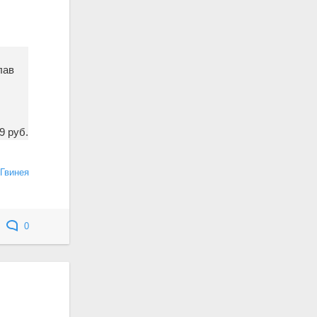
лав
9 руб.
Гвинея
0