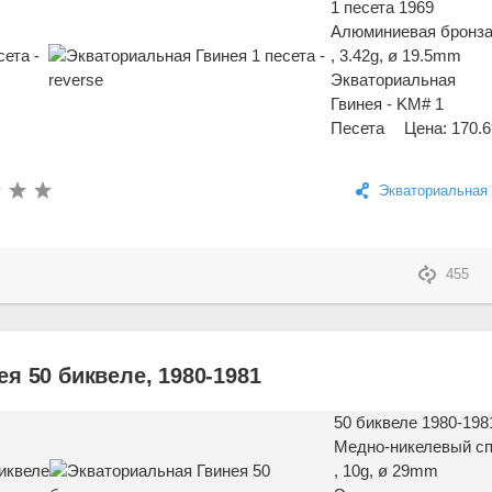
1 песета 1969
Алюминиевая бронз
, 3.42g, ø 19.5mm
Экваториальная
Гвинея - KM# 1
Песета
Цена: 170.6
Экваториальная 
455
я 50 биквеле, 1980-1981
50 биквеле 1980-198
Медно-никелевый с
, 10g, ø 29mm