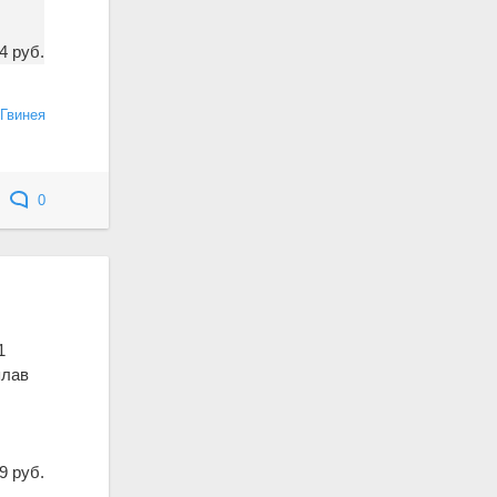
4 руб.
Гвинея
0
1
плав
9 руб.