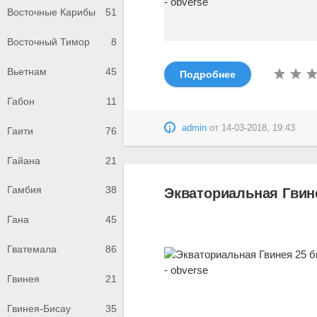
Восточные Карибы
51
Восточный Тимор
8
Вьетнам
45
Подробнее
Габон
11
admin
от
14-03-2018, 19:43
Гаити
76
Гайана
21
Гамбия
38
Экваториальная Гвине
Гана
45
Гватемала
86
Гвинея
21
Гвинея-Бисау
35