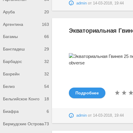
admin
от
14-03-2018, 19:44
Аруба
20
Аргентина
163
Экваториальная Гвине
Багамы
66
Бангладеш
29
Барбадос
32
Бахрейн
32
Белиз
54
Подробнее
Бельгийское Конго
18
Биафра
6
admin
от
14-03-2018, 19:44
Бермудские Острова
73