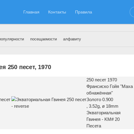
Главная
Контакты
Правила
популярности
посещаемости
алфавиту
ваториальная Гвинея
я 250 песет, 1970
250 песет 1970
Франсиско Гойя "Маха
обнажённая"
Золото 0.900
, 3.52g, ø 18mm
Экваториальная
Гвинея - KM# 20
Песета