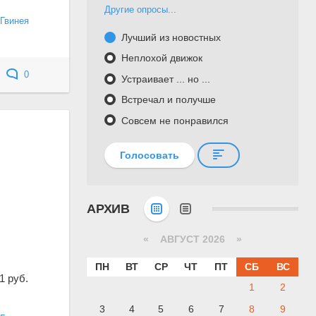
Другие опросы...
Гвинея
Лучший из новостных
Неплохой движок
0
Устраивает ... но ...
Встречал и получше
Совсем не понравился
Голосовать
АРХИВ
«
АВГУСТ 2026 »
ПН
ВТ
СР
ЧТ
ПТ
СБ
ВС
1 руб.
1
2
3
4
5
6
7
8
9