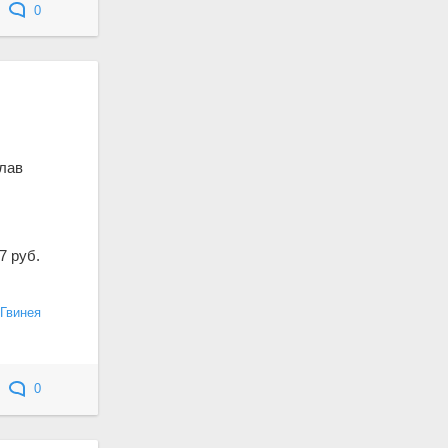
0
лав
7 руб.
Гвинея
0