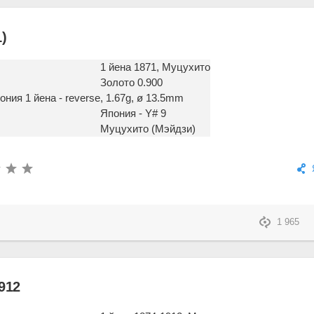
)
1 йена 1871, Муцухито
Золото 0.900
, 1.67g, ø 13.5mm
Япония - Y# 9
Муцухито (Мэйдзи)
1 965
912