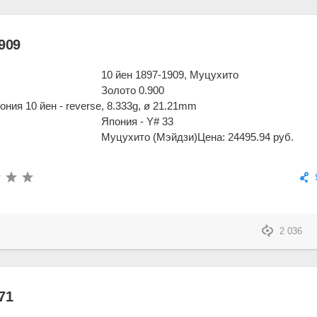
909
10 йен 1897-1909, Муцухито
Золото 0.900
, 8.333g, ø 21.21mm
Япония - Y# 33
Муцухито (Мэйдзи)
Цена: 24495.94 руб.
2 036
71