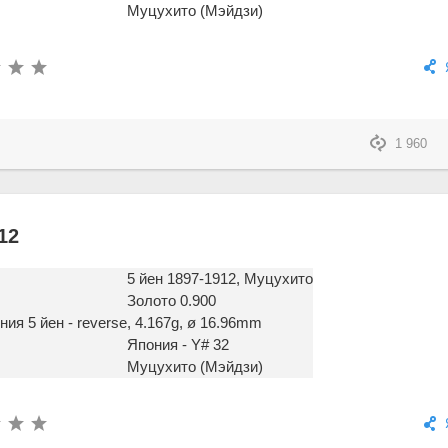
Муцухито (Мэйдзи)
1 960
12
5 йен 1897-1912, Муцухито
Золото 0.900
, 4.167g, ø 16.96mm
Япония - Y# 32
Муцухито (Мэйдзи)