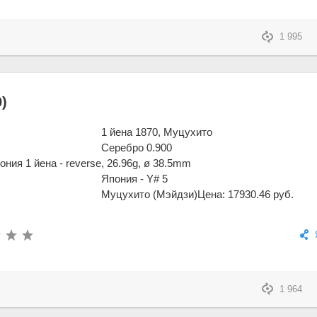
1 995
)
1 йена 1870, Муцухито
Серебро 0.900
, 26.96g, ø 38.5mm
Япония - Y# 5
Муцухито (Мэйдзи)
Цена: 17930.46 руб.
1 964