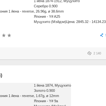
1 йена 1874-1912, Муцухито
Серебро 0.900
, 26.96g, ø 38.6mm
Япония - Y# A25
Муцухито (Мэйдзи)
Цена: 2845.32 - 14134.23
2 140
)
1 йена 1874, Муцухито
Золото 0.900
, 1.67g, ø 12mm
Япония - Y# 9a