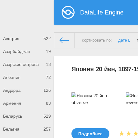
DataLife Engine
Австрия
522
сортировать по:
дате
Азербайджан
19
Демонстрационный сайт
» По
Азорские острова
13
Япония 20 йен, 1897-1
Албания
72
Андорра
126
Армения
83
Беларусь
529
Бельгия
257
Подробнее