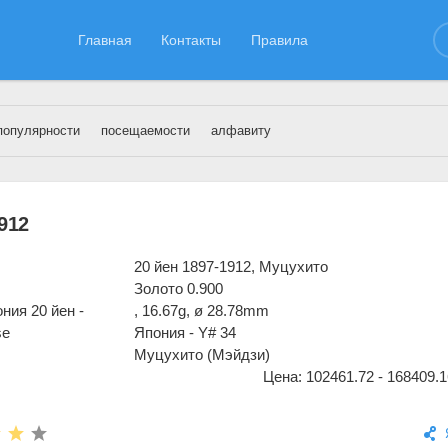
Главная
Контакты
Правила
популярности
посещаемости
алфавиту
следние публикации на сайте
912
20 йен 1897-1912, Муцухито
Золото 0.900
, 16.67g, ø 28.78mm
Япония - Y# 34
Муцухито (Мэйдзи)
Цена: 102461.72 - 168409.1