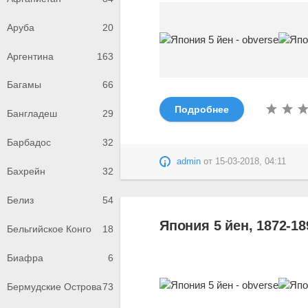
Аруба
20
Аргентина
163
Багамы
66
Подробнее
Бангладеш
29
Барбадос
32
admin
от
15-03-2018, 04:11
Бахрейн
32
Белиз
54
Япония 5 йен, 1872-18
Бельгийское Конго
18
Биафра
6
Бермудские Острова
73