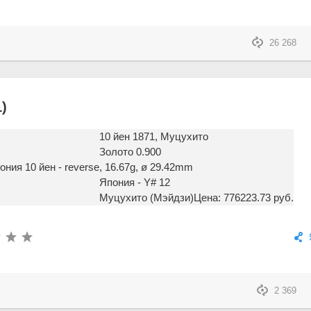
26 268
)
10 йен 1871, Муцухито
Золото 0.900
, 16.67g, ø 29.42mm
Япония - Y# 12
Муцухито (Мэйдзи)
Цена: 776223.73 руб.
2 369