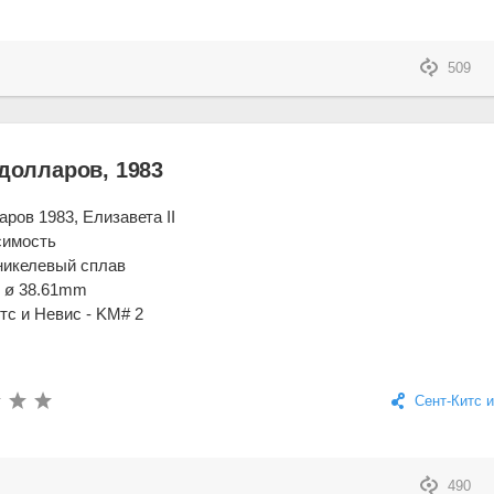
509
 долларов, 1983
аров 1983, Елизавета II
симость
никелевый сплав
g, ø 38.61mm
тс и Невис - KM# 2
Сент-Китс 
490