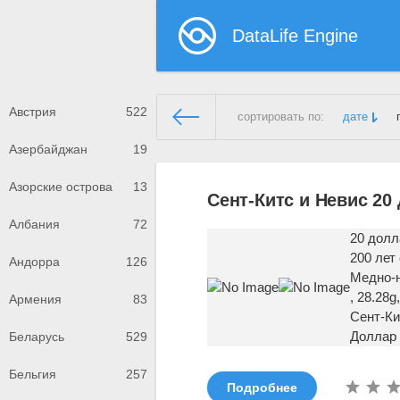
DataLife Engine
Австрия
522
сортировать по:
дате
Азербайджан
19
Демонстрационный сайт
»
Се
Азорские острова
13
Сент-Китс и Невис 20
Албания
72
20 долл
200 лет
Андорра
126
Медно-
, 28.28
Армения
83
Сент-Ки
Доллар
Беларусь
529
Бельгия
257
Подробнее