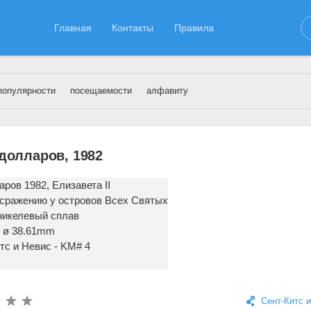
Главная
Контакты
Правила
популярности
посещаемости
алфавиту
нт-Китс и Невис
 долларов, 1982
аров 1982, Елизавета II
 сражению у островов Всех Святых
никелевый сплав
g, ø 38.61mm
тс и Невис - KM# 4
Сент-Китс 