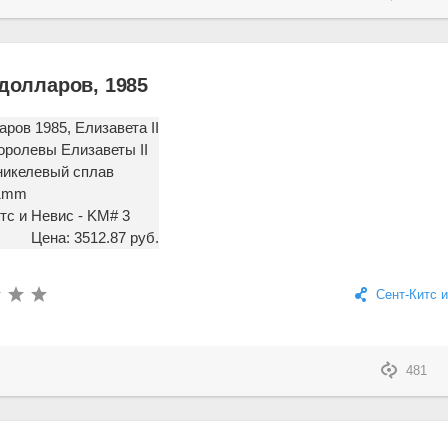
 долларов, 1985
аров 1985, Елизавета II
оролевы Елизаветы II
никелевый сплав
61mm
тс и Невис - KM# 3
Цена: 3512.87 руб.
Сент-Китс 
481