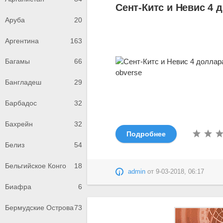
Сент-Китс и Невис 4 
Аруба
20
Аргентина
163
Багамы
66
Бангладеш
29
Барбадос
32
Бахрейн
32
Подробнее
Белиз
54
Бельгийское Конго
18
admin
от
9-03-2018, 06:17
Биафра
6
Бермудские Острова
73