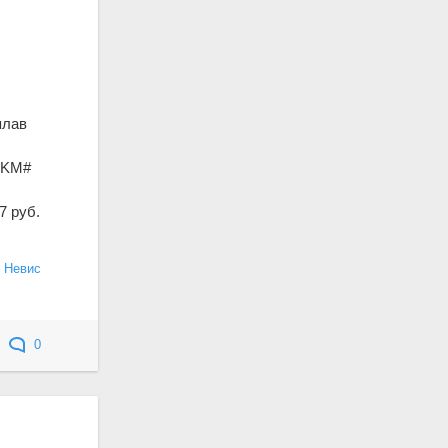
плав
- KM#
7 руб.
и Невис
0