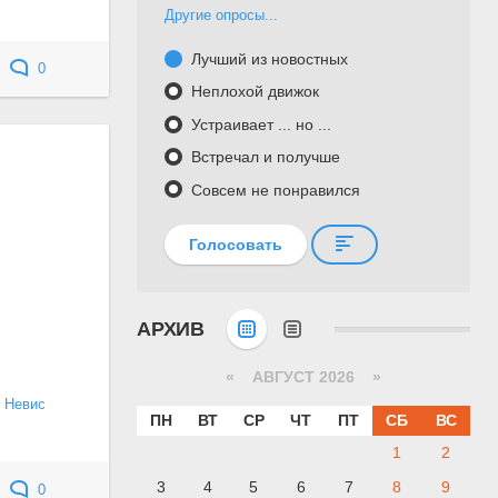
Другие опросы...
Лучший из новостных
0
Неплохой движок
Устраивает ... но ...
Встречал и получше
Совсем не понравился
Голосовать
АРХИВ
«
АВГУСТ 2026 »
и Невис
ПН
ВТ
СР
ЧТ
ПТ
СБ
ВС
1
2
3
4
5
6
7
8
9
0