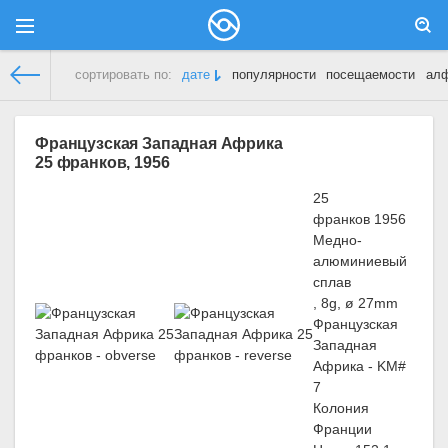
сортировать по:
дате
популярности
посещаемости
ал
Демонстрационный сайт
»
Французская Западная Африка
Французская Западная Африка
25 франков, 1956
25
франков 1956
Медно-
алюминиевый
сплав
, 8g, ø 27mm
Французская
Западная
Африка - KM#
7
Колония
Франции