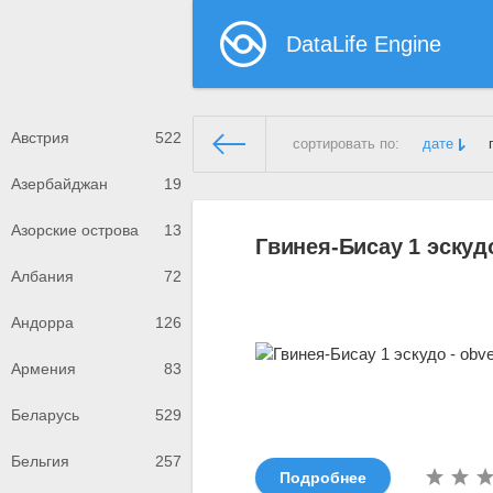
DataLife Engine
Австрия
522
сортировать по:
дате
Азербайджан
19
Демонстрационный сайт
»
Гв
Азорские острова
13
Гвинея-Бисау 1 эскудо
Албания
72
Андорра
126
Армения
83
Беларусь
529
Бельгия
257
Подробнее