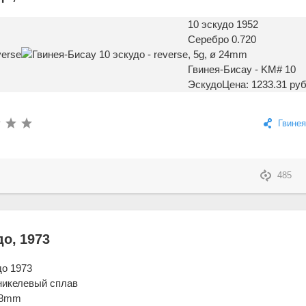
10 эскудо 1952
Серебро 0.720
, 5g, ø 24mm
Гвинея-Бисау - KM# 10
Эскудо
Цена: 1233.31 руб
Гвинея
485
до, 1973
до 1973
никелевый сплав
 28mm