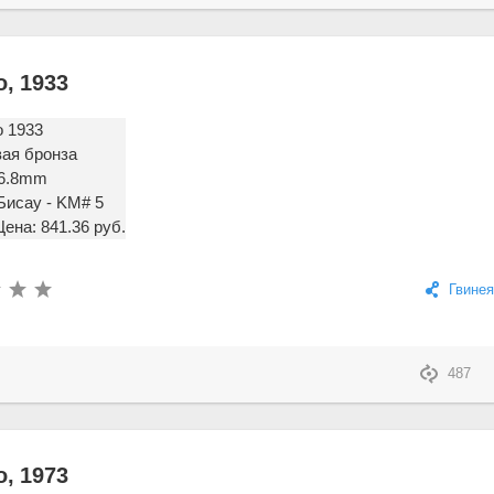
, 1933
о 1933
ая бронза
 26.8mm
Бисау - KM# 5
Цена: 841.36 руб.
Гвинея
487
, 1973