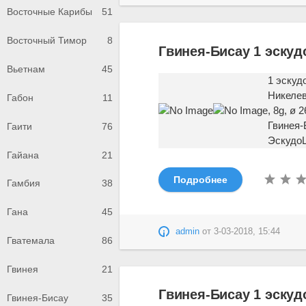
Восточные Карибы
51
Восточный Тимор
8
Гвинея-Бисау 1 эскудо
Вьетнам
45
1 эскуд
Никелев
Габон
11
, 8g, ø
Гвинея-
Гаити
76
Эскудо
Гайана
21
Подробнее
Гамбия
38
Гана
45
admin
от
3-03-2018, 15:44
Гватемала
86
Гвинея
21
Гвинея-Бисау 1 эскудо
Гвинея-Бисау
35