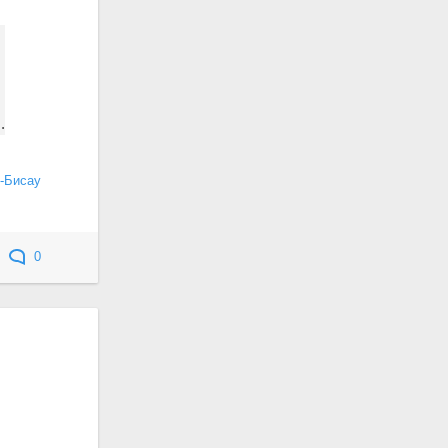
.
-Бисау
0