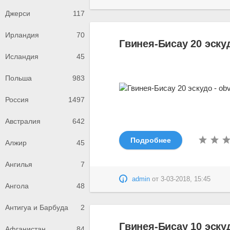
Джерси
117
Ирландия
70
Гвинея-Бисау 20 эску
Исландия
45
Польша
983
Россия
1497
Австралия
642
Подробнее
Алжир
45
Ангилья
7
admin
от
3-03-2018, 15:45
Ангола
48
Антигуа и Барбуда
2
Гвинея-Бисау 10 эску
Афганистан
84