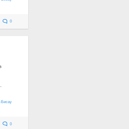
0
в
.
-Бисау
0