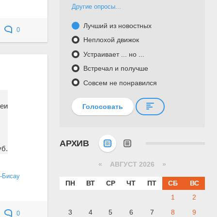
Другие опросы...
Лучший из новостных
0
Неплохой движок
Устраивает ... но ...
Встречал и получше
Совсем не понравился
неи
Голосовать
АРХИВ
уб.
«
АВГУСТ 2026 »
-Бисау
ПН
ВТ
СР
ЧТ
ПТ
СБ
ВС
1
2
3
4
5
6
7
8
9
0