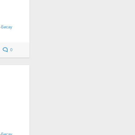
-Бисау
0
-Бисау