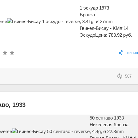
1 эскудо 1973
Бронза
, 3.41g, ø 27mm
Гвинея-Бисау - KM# 14
Эскудо
Цена: 783.92 руб.
Гвинея
507
аво, 1933
50 сентаво 1933
Никелевая бронза
, 4.4g, ø 22.8mm