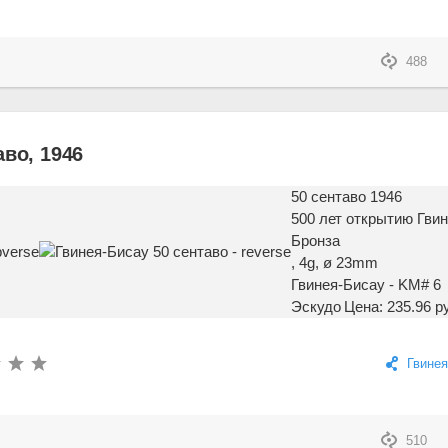
488
аво, 1946
50 сентаво 1946
500 лет открытию Гви
Бронза
, 4g, ø 23mm
Гвинея-Бисау - KM# 6
Эскудо
Цена: 235.96 р
Гвинея
510