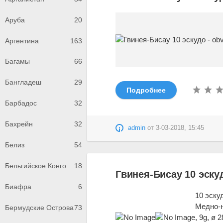
Аруба
20
Аргентина
163
Багамы
66
Бангладеш
29
Подробнее
Барбадос
32
Бахрейн
32
admin
от
3-03-2018, 15:45
Белиз
54
Бельгийское Конго
18
Гвинея-Бисау 10 эску
Биафра
6
10 эску
Медно-
Бермудские Острова
73
, 9g, ø