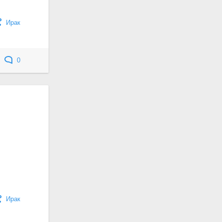
Ирак
0
Ирак