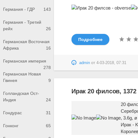
Германия - ГДР
143
Германия - Третий
рейх
26
Подробнее
Германская Восточная
Африка
16
Германская империя
admin
от
4-03-2018, 07:31
278
Германская Новая
Гвинея
9
Ирак 20 филсов, 1372 
Голландская Ост-
Индия
24
20 филс
Серебро
Гондурас
31
, 3.6g, 
Ирак - 
Гонконг
65
Королев