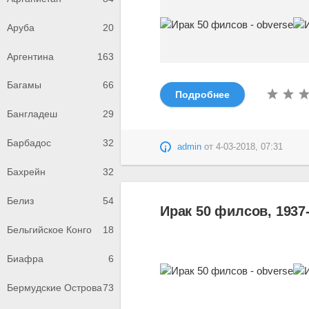
Аруба
20
Аргентина
163
Багамы
66
Подробнее
Бангладеш
29
Барбадос
32
admin
от
4-03-2018, 07:31
Бахрейн
32
Белиз
54
Ирак 50 филсов, 1937
Бельгийское Конго
18
Биафра
6
Бермудские Острова
73