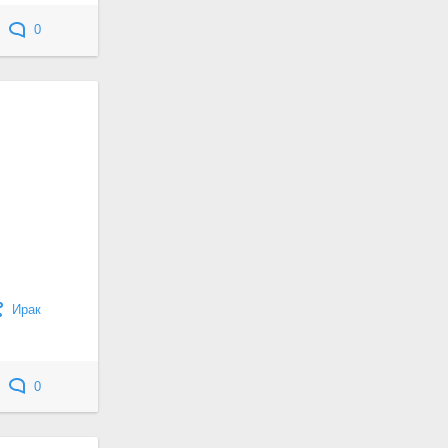
0
Ирак
0