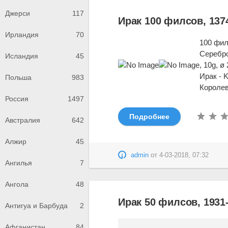
Джерси
117
Ирак 100 филсов, 1374
Ирландия
70
100 фил
Серебро
Исландия
45
, 10g, 
Ирак - 
Польша
983
Королев
Россия
1497
Подробнее
Австралия
642
Алжир
45
admin
от
4-03-2018, 07:32
Ангилья
7
Ангола
48
Ирак 50 филсов, 1931
Антигуа и Барбуда
2
Афганистан
84