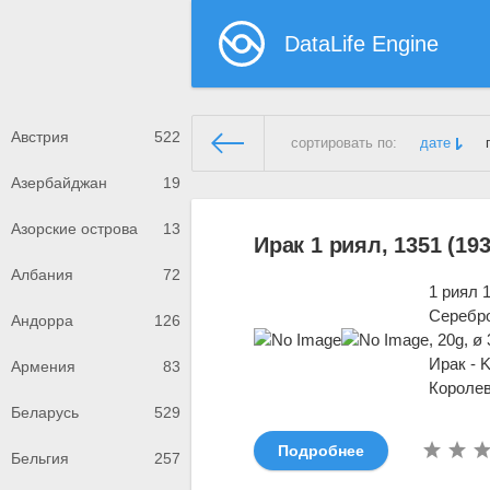
DataLife Engine
Австрия
522
сортировать по:
дате
Азербайджан
19
Демонстрационный сайт
»
Ир
Азорские острова
13
Ирак 1 риял, 1351 (193
Албания
72
1 риял 
Серебро
Андорра
126
, 20g, 
Ирак - 
Армения
83
Королев
Беларусь
529
Подробнее
Бельгия
257