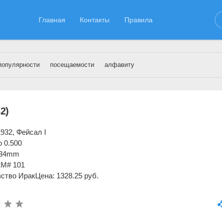
Главная
Контакты
Правила
популярности
посещаемости
алфавиту
ак
2)
1932, Фейсал I
 0.500
ø 34mm
KM# 101
ство Ирак
Цена: 1328.25 руб.