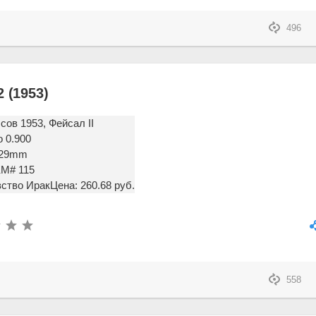
496
 (1953)
сов 1953, Фейсал II
 0.900
ø 29mm
KM# 115
ство Ирак
Цена: 260.68 руб.
558