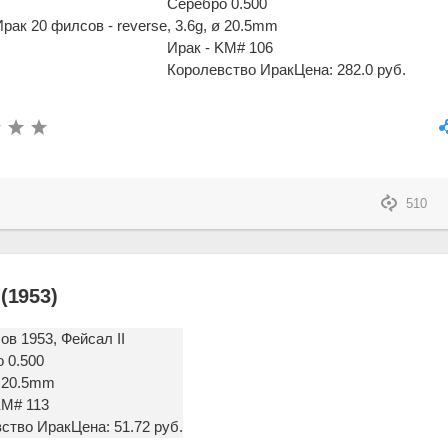
Серебро 0.500
, 3.6g, ø 20.5mm
Ирак - KM# 106
Королевство Ирак
Цена: 282.0 руб.
510
(1953)
ов 1953, Фейсал II
 0.500
ø 20.5mm
KM# 113
ство Ирак
Цена: 51.72 руб.