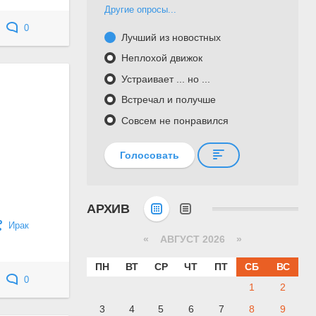
Другие опросы...
0
Лучший из новостных
Неплохой движок
Устраивает ... но ...
Встречал и получше
Совсем не понравился
Голосовать
АРХИВ
Ирак
«
АВГУСТ 2026 »
ПН
ВТ
СР
ЧТ
ПТ
СБ
ВС
0
1
2
3
4
5
6
7
8
9