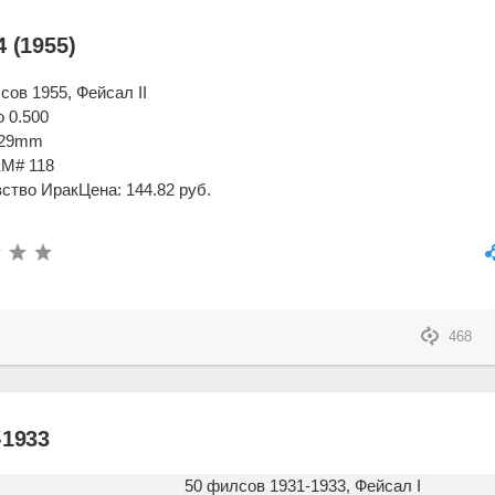
 (1955)
сов 1955, Фейсал II
 0.500
ø 29mm
KM# 118
ство Ирак
Цена: 144.82 руб.
468
-1933
50 филсов 1931-1933, Фейсал I