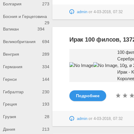
Болгария
273
admin
от
4-03-2018, 07:32
Босния и Герцеговина
29
Ватикан
394
Ирак 100 филсов, 1372
Великобритания
694
100 фил
Венгрия
289
Серебро
, 10g, 
Германия
334
Ирак - 
Королев
Гернси
144
Гибралтар
230
Подробнее
Греция
193
Грузия
28
admin
от
4-03-2018, 07:32
Дания
213