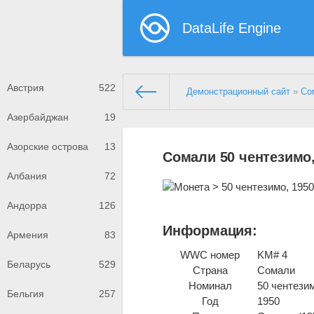
DataLife Engine
Австрия
522
Демонстрационный сайт
»
Со
Азербайджан
19
Азорские острова
13
Сомали 50 чентезимо,
Албания
72
Андорра
126
Информация:
Армения
83
WWC номер
KM# 4
Беларусь
529
Страна
Сомали
Номинал
50 чентези
Бельгия
257
Год
1950