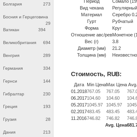
Период
Сомало (195
Болгария
273
Вид чекана
Регулярный
Материал
Серебро 0.
Босния и Герцеговина
Гурт
Рубчатый
29
Форма
Круг
Ватикан
394
Отношение авс/рев
Монетное (
Вес (г)
3.8
Великобритания
694
Диаметр (мм)
21.2
Толщина (мм)
Неизвестно 
Венгрия
289
Германия
334
Стоимость, RUB:
Гернси
144
Дата
Min Цена
Max Цена
Avg
01.2018
767.05
767.05
767.
Гибралтар
230
06.2017
104.60
104.60
104.
05.2017
1045.97
1045.97
1045
Греция
193
02.2017
483.45
483.45
483.
11.2016
746.82
746.82
746.
Грузия
28
Avg. Цена
681.
Дания
213