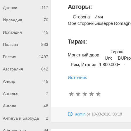
Авторы:
Джерси
117
Сторона
Имя
Ирландия
70
Обе стороны
Giuseppe Romagno
Исландия
45
Тираж:
Польша
983
Тираж
Монетный двор
Россия
1497
Unc
BU
Pro
Рим, Италия
1.800.000
+
-
Австралия
642
Источник
Алжир
45
Ангилья
7
Ангола
48
admin
от
10-03-2018, 08:18
Антигуа и Барбуда
2
Афганистан
84