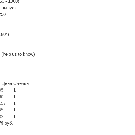
0 - 1960)
 выпуск
250
180°)
(help us to know)
. Цена
Сделки
05
1
60
1
.97
1
45
1
82
1
79
руб.