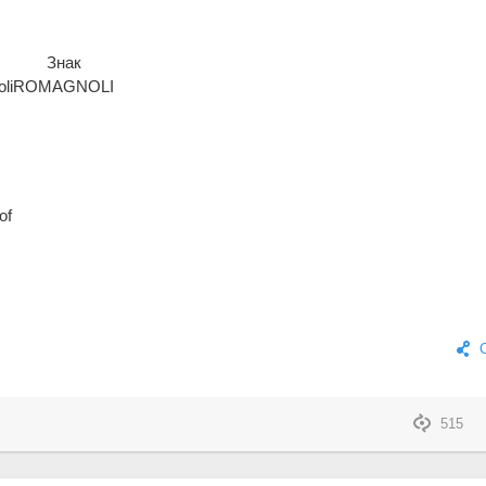
Знак
li
ROMAGNOLI
of
515