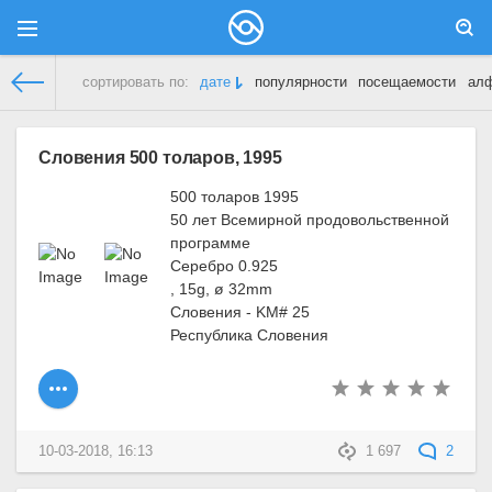
сортировать по:
дате
популярности
посещаемости
ал
Демонстрационный сайт
» Материалы за 10.03.2018
Словения 500 толаров, 1995
500 толаров 1995
50 лет Всемирной продовольственной
программе
Серебро 0.925
, 15g, ø 32mm
Словения - KM# 25
Республика Словения
10-03-2018, 16:13
1 697
2