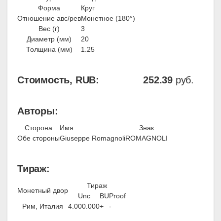
Форма
Круг
Отношение авс/рев
Монетное (180°)
Вес (г)
3
Диаметр (мм)
20
Толщина (мм)
1.25
Стоимость, RUB:
252.39
руб.
Авторы:
Сторона
Имя
Знак
Обе стороны
Giuseppe Romagnoli
ROMAGNOLI
Тираж:
Тираж
Монетный двор
Unc
BU
Proof
Рим, Италия
4.000.000
+
-