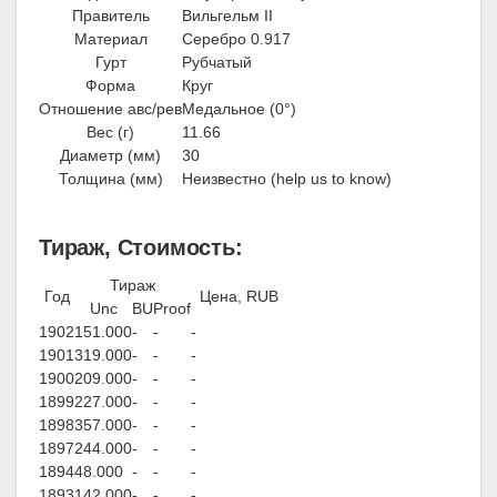
Правитель
Вильгельм II
Материал
Серебро 0.917
Гурт
Рубчатый
Форма
Круг
Отношение авс/рев
Медальное (0°)
Вес (г)
11.66
Диаметр (мм)
30
Толщина (мм)
Неизвестно (help us to know)
Тираж, Стоимость:
Тираж
Год
Цена, RUB
Unc
BU
Proof
1902
151.000
-
-
-
1901
319.000
-
-
-
1900
209.000
-
-
-
1899
227.000
-
-
-
1898
357.000
-
-
-
1897
244.000
-
-
-
1894
48.000
-
-
-
1893
142.000
-
-
-