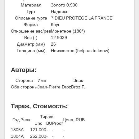
Материал
Золото 0.900
Гурт
Надпись
Описание гурта
'* DIEU PROTEGE LA FRANCE'
Форма
Круг
Отношение авс/рев
Монетное (180°)
Вес (г)
12.9039
Диаметр (мм)
26
Толщина (мм)
Неизвестно (help us to know)
Авторы:
Сторона
Имя
Знак
Обе стороны
Jean-Pierre Droz
Droz F.
Тираж, Стоимость:
Тираж
Год
Знак
Цена, RUB
Unc
BU
Proof
1805
A
121.000
-
-
-
1804
A
252.000
-
-
-