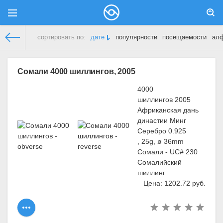
сортировать по:
дате
популярности
посещаемости
ал
Демонстрационный сайт
» Материалы за 10.03.2018 » Стран
Сомали 4000 шиллингов, 2005
4000
шиллингов 2005
Африканская дань
династии Минг
Серебро 0.925
, 25g, ø 36mm
Сомали - UC# 230
Сомалийский
шиллинг
Цена: 1202.72 руб.