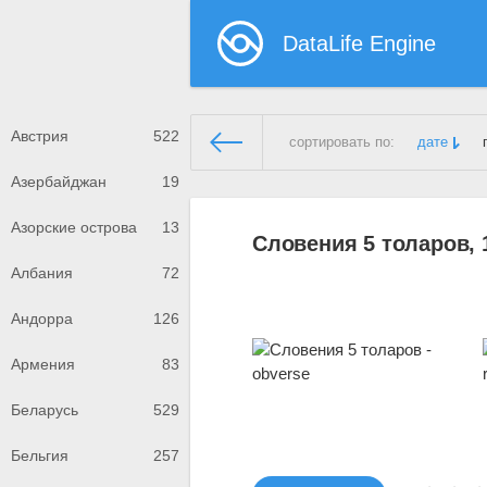
DataLife Engine
Австрия
522
сортировать по:
дате
Азербайджан
19
Демонстрационный сайт
» Мат
Азорские острова
13
Словения 5 толаров, 
Албания
72
Андорра
126
Армения
83
Беларусь
529
Бельгия
257