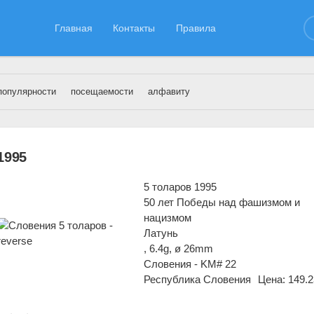
Главная
Контакты
Правила
популярности
посещаемости
алфавиту
ериалы за 10.03.2018 » Страница 2
1995
5 толаров 1995
50 лет Победы над фашизмом и
нацизмом
Латунь
, 6.4g, ø 26mm
Словения - KM# 22
Республика Словения
Цена: 149.2