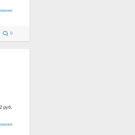
овения
0
2 руб.
овения