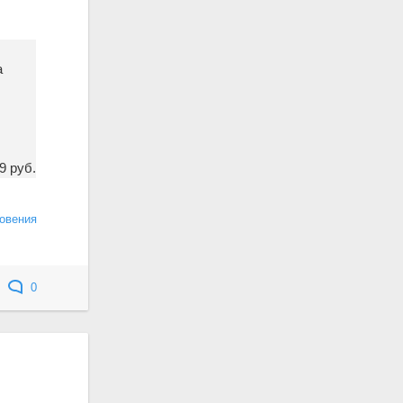
а
9 руб.
овения
0