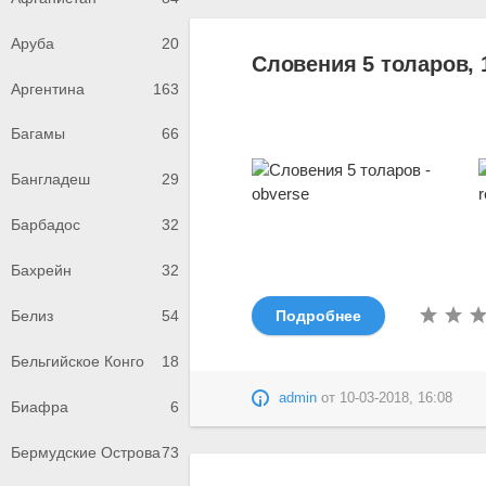
Аруба
20
Словения 5 толаров, 
Аргентина
163
Багамы
66
Бангладеш
29
Барбадос
32
Бахрейн
32
Белиз
54
Подробнее
Бельгийское Конго
18
admin
от
10-03-2018, 16:08
Биафра
6
Бермудские Острова
73