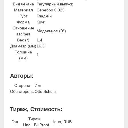
Вид чекана
Регулярный выпуск
Материал
Серебро 0.925
Гурт
Гладкий
Форма
Круг
Отношение
Медальное (0°)
авс/рев
Вес (г)
1.4
Диаметр (мм)
16.3
Толщина
1
(мм)
Авторы:
Сторона
Имя
Обе стороны
Otto Schultz
Тираж, Стоимость:
Тираж
Год
Цена, RUB
Unc
BU
Proof