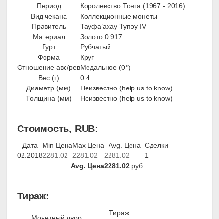
Период
Королевство Тонга (1967 - 2016)
Вид чекана
Коллекционные монеты
Правитель
Тауфа’ахау Тупоу IV
Материал
Золото 0.917
Гурт
Рубчатый
Форма
Круг
Отношение авс/рев
Медальное (0°)
Вес (г)
0.4
Диаметр (мм)
Неизвестно (help us to know)
Толщина (мм)
Неизвестно (help us to know)
Стоимость, RUB:
Дата
Min Цена
Max Цена
Avg. Цена
Сделки
02.2018
2281.02
2281.02
2281.02
1
Avg. Цена
2281.02
руб.
Тираж:
Тираж
Монетный двор