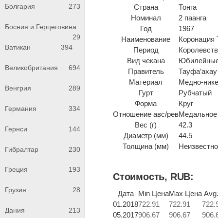
Болгария
273
Страна
Тонга
Номинал
2 паанга
Босния и Герцеговина
Год
1967
29
Наименование
Коронация 
Ватикан
394
Период
Королевство
Вид чекана
Юбилейные
Великобритания
694
Правитель
Тауфа’ахау
Материал
Медно-ник
Венгрия
289
Гурт
Рубчатый
Форма
Круг
Германия
334
Отношение авс/рев
Медальное 
Вес (г)
42.3
Гернси
144
Диаметр (мм)
44.5
Толщина (мм)
Неизвестно 
Гибралтар
230
Греция
193
Стоимость, RUB:
Грузия
28
Дата
Min Цена
Max Цена
Avg
01.2018
722.91
722.91
722.
Дания
213
05.2017
906.67
906.67
906.