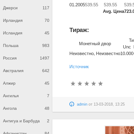
01.2005
539.55
539.55
539.
Джерси
117
Avg. Цена
723.
Ирландия
70
Тираж:
Исландия
45
Ти
Монетный двор
Польша
983
Unc
Неизвестно, Неизвестно
10.000
Россия
1497
Источник
Австралия
642
Алжир
45
Ангилья
7
admin
от
13-03-2018, 13:25
Ангола
48
Антигуа и Барбуда
2
Афганистан
84