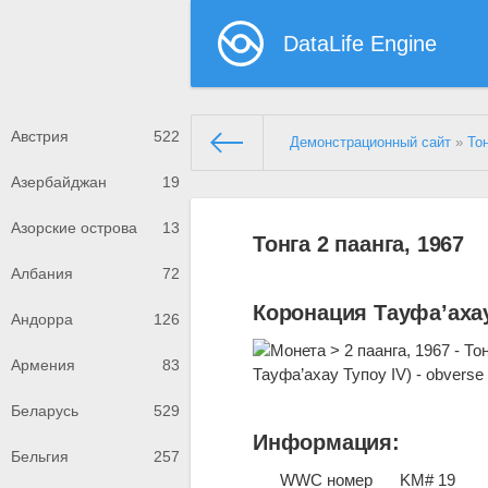
DataLife Engine
Австрия
522
Демонстрационный сайт
»
То
Азербайджан
19
Азорские острова
13
Тонга 2 паанга, 1967
Албания
72
Коронация Тауфа’ахау
Андорра
126
Армения
83
Беларусь
529
Информация:
Бельгия
257
WWC номер
KM# 19