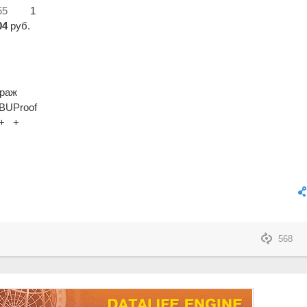
55
1
04
руб.
раж
BU
Proof
+
+
568