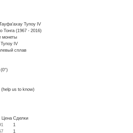
Тауфа’ахау Тупоу IV
 Тонга (1967 - 2016)
 монеты
 Тупоу IV
елевый сплав
(0°)
(help us to know)
. Цена
Сделки
91
1
67
1