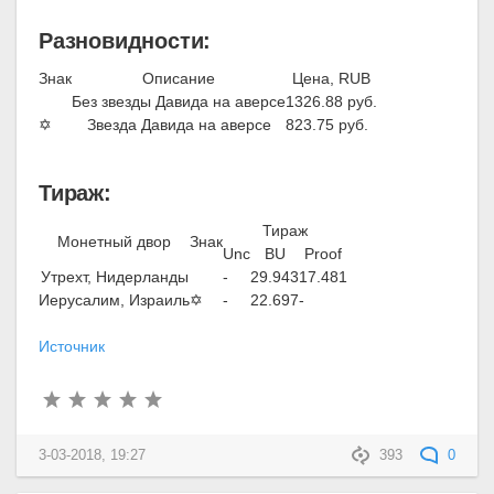
Разновидности:
Знак
Описание
Цена, RUB
Без звезды Давида на аверсе
1326.88 руб.
✡
Звезда Давида на аверсе
823.75 руб.
Тираж:
Тираж
Монетный двор
Знак
Unc
BU
Proof
Утрехт, Нидерланды
-
29.943
17.481
Иерусалим, Израиль
✡
-
22.697
-
Источник
3-03-2018, 19:27
393
0