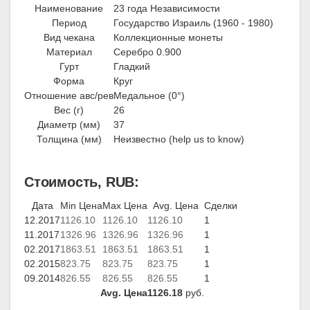
Наименование
23 года Независимости
Период
Государство Израиль (1960 - 1980)
Вид чекана
Коллекционные монеты
Материал
Серебро 0.900
Гурт
Гладкий
Форма
Круг
Отношение авс/рев
Медальное (0°)
Вес (г)
26
Диаметр (мм)
37
Толщина (мм)
Неизвестно (help us to know)
Стоимость, RUB:
Дата
Min Цена
Max Цена
Avg. Цена
Сделки
12.2017
1126.10
1126.10
1126.10
1
11.2017
1326.96
1326.96
1326.96
1
02.2017
1863.51
1863.51
1863.51
1
02.2015
823.75
823.75
823.75
1
09.2014
826.55
826.55
826.55
1
Avg. Цена
1126.18
руб.