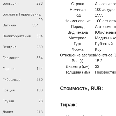
Болгария
273
Страна
Азорские о
Номинал
100 эскудо
Босния и Герцеговина
Год
1995
29
Наименование
100 лет ав
Ватикан
394
Период
Автономный
Вид чекана
Юбилейные
Великобритания
694
Материал
Медно-ник
Гурт
Рубчатый
Венгрия
289
Форма
Круг
Отношение авс/рев
Монетное (
Германия
334
Вес (г)
15.2
Диаметр (мм)
33
Гернси
144
Толщина (мм)
Неизвестно 
Гибралтар
230
Стоимость, RUB:
Греция
193
Грузия
28
Тираж:
Дания
213