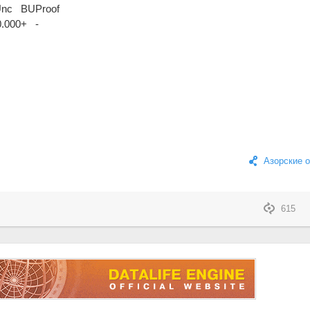
nc
BU
Proof
0.000
+
-
Азорские 
615