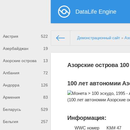
DataLife Engine
Австрия
522
Демонстрационный сайт
»
Аз
Азербайджан
19
Азорские острова
13
Азорские острова 100
Албания
72
100 лет автономии Аз
Андорра
126
Армения
83
Беларусь
529
Информация:
Бельгия
257
WWC номер
KM# 47