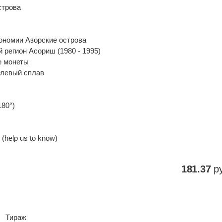
строва
тономии Азорские острова
 регион Асориш (1980 - 1995)
 монеты
елевый сплав
180°)
(help us to know)
181.37
ру
Тираж