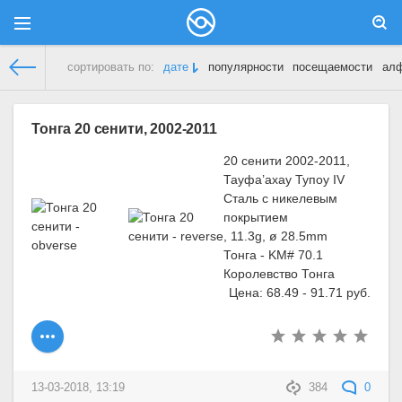
сортировать по:
дате
популярности
посещаемости
ал
Демонстрационный сайт
»
Тонга
» Страница 5
Тонга 20 сенити, 2002-2011
20 сенити 2002-2011,
Тауфа’ахау Тупоу IV
Сталь с никелевым
покрытием
, 11.3g, ø 28.5mm
Тонга - KM# 70.1
Королевство Тонга
Цена: 68.49 - 91.71 руб.
13-03-2018, 13:19
384
0