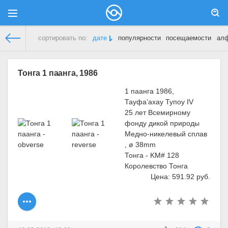
сортировать по:
дате
популярности
посещаемости
ал
Демонстрационный сайт
»
Тонга
» Страница 3
Тонга 1 паанга, 1986
1 паанга 1986,
Тауфа’ахау Тупоу IV
25 лет Всемирному
фонду дикой природы
Медно-никелевый сплав
, ø 38mm
Тонга - KM# 128
Королевство Тонга
Цена: 591.92 руб.