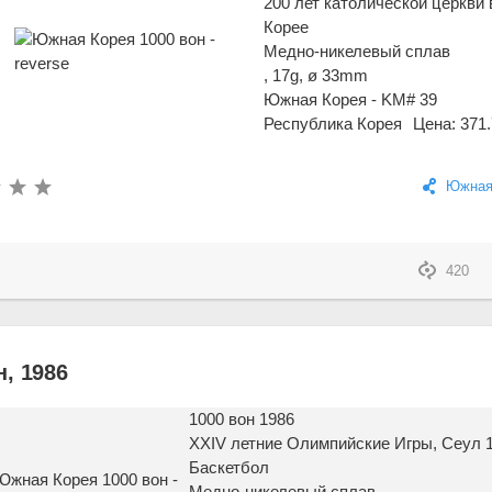
200 лет католической церкви 
Корее
Медно-никелевый сплав
, 17g, ø 33mm
Южная Корея - KM# 39
Республика Корея
Цена: 371.
Южная
420
, 1986
1000 вон 1986
XXIV летние Олимпийские Игры, Сеул 1
Баскетбол
Медно-никелевый сплав