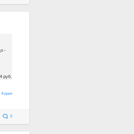
о -
4 руб.
 Корея
0