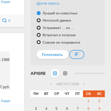
 Корея
Другие опросы...
Лучший из новостных
Неплохой движок
0
Устраивает ... но ...
Встречал и получше
Совсем не понравился
Голосовать
 1988
АРХИВ
«
АВГУСТ 2026 »
7 руб.
ПН
ВТ
СР
ЧТ
ПТ
СБ
ВС
1
2
 Корея
3
4
5
6
7
8
9