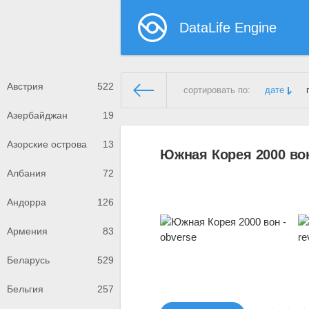
DataLife Engine
Австрия
522
сортировать по:
дате
Азербайджан
19
Демонстрационный сайт
»
Юж
Азорские острова
13
Южная Корея 2000 вон
Албания
72
Андорра
126
Армения
83
Беларусь
529
Бельгия
257