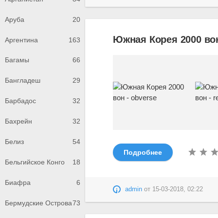
Аруба
20
Южная Корея 2000 вон
Аргентина
163
Багамы
66
Бангладеш
29
Барбадос
32
Бахрейн
32
Белиз
54
Подробнее
Бельгийское Конго
18
Биафра
6
admin
от
15-03-2018, 02:22
Бермудские Острова
73