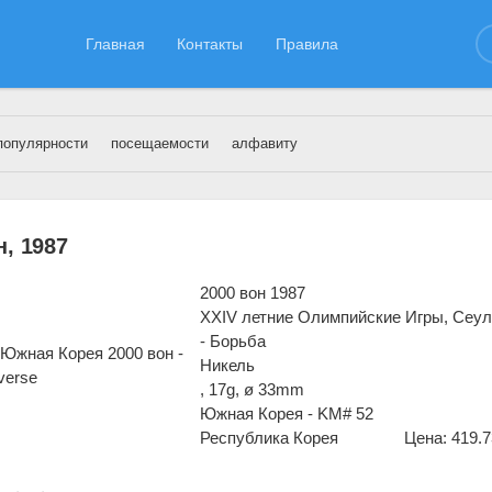
Главная
Контакты
Правила
популярности
посещаемости
алфавиту
ная Корея
» Страница 4
, 1987
2000 вон 1987
XXIV летние Олимпийские Игры, Сеул
- Борьба
Никель
, 17g, ø 33mm
Южная Корея - KM# 52
Республика Корея
Цена: 419.7