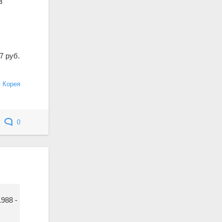
в
7 руб.
 Корея
0
988 -