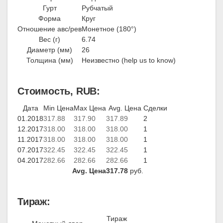
Гурт
Рубчатый
Форма
Круг
Отношение авс/рев
Монетное (180°)
Вес (г)
6.74
Диаметр (мм)
26
Толщина (мм)
Неизвестно (help us to know)
Стоимость, RUB:
Дата
Min Цена
Max Цена
Avg. Цена
Сделки
01.2018
317.88
317.90
317.89
2
12.2017
318.00
318.00
318.00
1
11.2017
318.00
318.00
318.00
1
07.2017
322.45
322.45
322.45
1
04.2017
282.66
282.66
282.66
1
Avg. Цена
317.78
руб.
Тираж:
Тираж