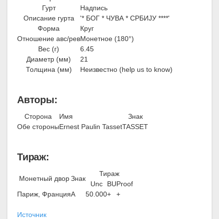
Гурт
Надпись
Описание гурта
'* БОГ * ЧУВА * СРБИJУ ****'
Форма
Круг
Отношение авс/рев
Монетное (180°)
Вес (г)
6.45
Диаметр (мм)
21
Толщина (мм)
Неизвестно (help us to know)
Авторы:
Сторона
Имя
Знак
Обе стороны
Ernest Paulin Tasset
TASSET
Тираж:
Тираж
Монетный двор
Знак
Unc
BU
Proof
Париж, Франция
A
50.000
+
+
Источник