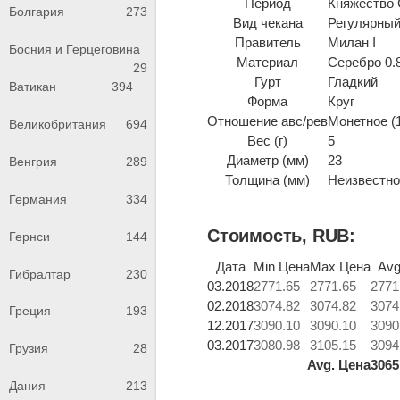
Период
Княжество 
Болгария
273
Вид чекана
Регулярный
Правитель
Милан I
Босния и Герцеговина
Материал
Серебро 0.
29
Гурт
Гладкий
Ватикан
394
Форма
Круг
Отношение авс/рев
Монетное (
Великобритания
694
Вес (г)
5
Диаметр (мм)
23
Венгрия
289
Толщина (мм)
Неизвестно 
Германия
334
Стоимость, RUB:
Гернси
144
Дата
Min Цена
Max Цена
Avg
Гибралтар
230
03.2018
2771.65
2771.65
2771
02.2018
3074.82
3074.82
3074
Греция
193
12.2017
3090.10
3090.10
3090
03.2017
3080.98
3105.15
3094
Грузия
28
Avg. Цена
3065
Дания
213