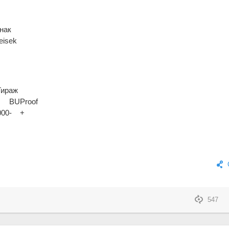
нак
eisek
Тираж
BU
Proof
000
-
+
547