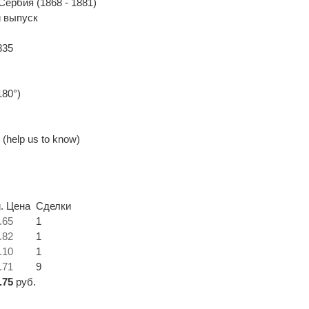
Сербия (1868 - 1881)
 выпуск
835
180°)
(help us to know)
. Цена
Сделки
.65
1
.82
1
.10
1
.71
9
.75
руб.