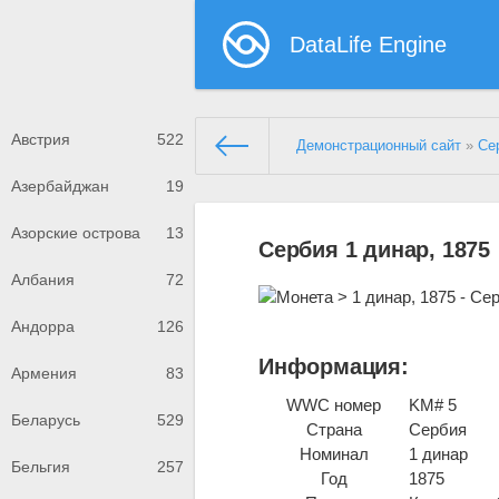
DataLife Engine
Австрия
522
Демонстрационный сайт
»
Се
Азербайджан
19
Азорские острова
13
Сербия 1 динар, 1875
Албания
72
Андорра
126
Информация:
Армения
83
WWC номер
KM# 5
Беларусь
529
Страна
Сербия
Номинал
1 динар
Бельгия
257
Год
1875