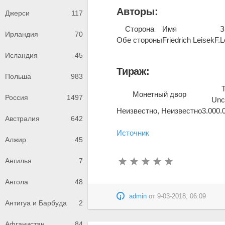
Авторы:
Джерси
117
Сторона
Имя
З
Ирландия
70
Обе стороны
Friedrich Leisek
F.L
Исландия
45
Тираж:
Польша
983
Монетный двор
Россия
1497
Unc
Неизвестно, Неизвестно
3.000.
Австралия
642
Источник
Алжир
45
Ангилья
7
Ангола
48
admin
от
9-03-2018, 06:09
Антигуа и Барбуда
2
Афганистан
84