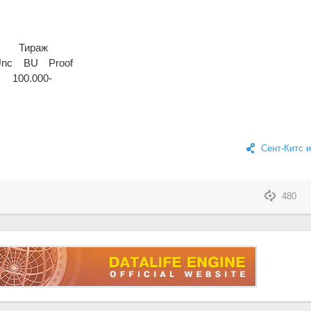
Тираж
Unc
BU
Proof
100.000
-
Сент-Китс 
480