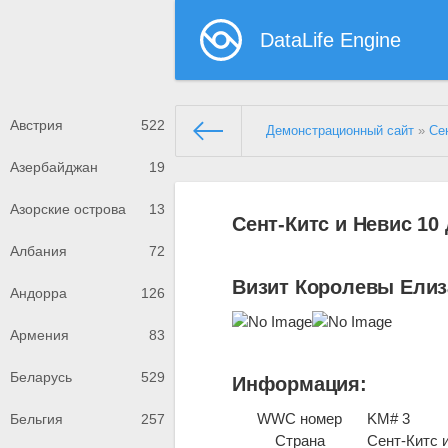
DataLife Engine
Австрия
522
Демонстрационный сайт
»
Се
Азербайджан
19
Азорские острова
13
Сент-Китс и Невис 10
Албания
72
Визит Королевы Елиз
Андорра
126
Армения
83
Беларусь
529
Информация:
WWC номер
KM# 3
Бельгия
257
Страна
Сент-Китс 