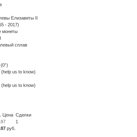
в
левы Елизаветы II
5 - 2017)
 монеты
I
елевый сплав
(0°)
(help us to know)
(help us to know)
. Цена
Сделки
.87
1
.87
руб.