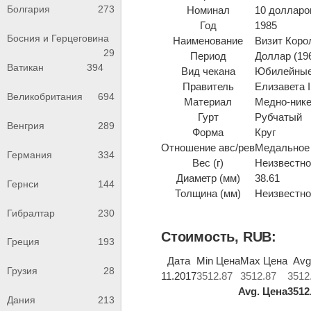
Болгария
273
Номинал
10 долларо
Год
1985
Босния и Герцеговина
Наименование
Визит Коро
29
Период
Доллар (196
Ватикан
394
Вид чекана
Юбилейные
Правитель
Елизавета I
Великобритания
694
Материал
Медно-ник
Гурт
Рубчатый
Венгрия
289
Форма
Круг
Отношение авс/рев
Медальное 
Германия
334
Вес (г)
Неизвестно 
Диаметр (мм)
38.61
Гернси
144
Толщина (мм)
Неизвестно 
Гибралтар
230
Стоимость, RUB:
Греция
193
Дата
Min Цена
Max Цена
Avg
Грузия
28
11.2017
3512.87
3512.87
3512
Avg. Цена
3512
Дания
213