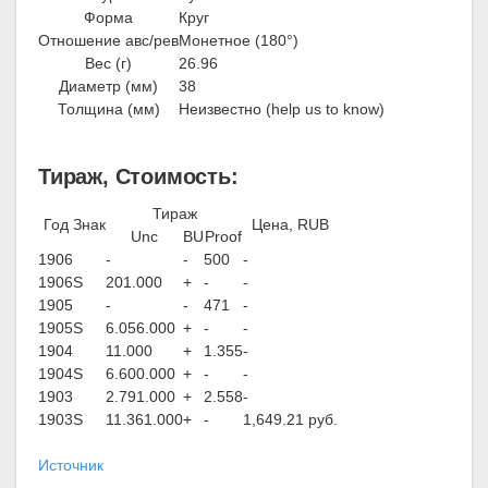
Форма
Круг
Отношение авс/рев
Монетное (180°)
Вес (г)
26.96
Диаметр (мм)
38
Толщина (мм)
Неизвестно (help us to know)
Тираж, Стоимость:
Тираж
Год
Знак
Цена, RUB
Unc
BU
Proof
1906
-
-
500
-
1906
S
201.000
+
-
-
1905
-
-
471
-
1905
S
6.056.000
+
-
-
1904
11.000
+
1.355
-
1904
S
6.600.000
+
-
-
1903
2.791.000
+
2.558
-
1903
S
11.361.000
+
-
1,649.21 руб.
Источник