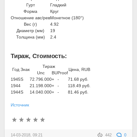
Гурт
Гладкий
Форма
Круг
Отношение авс/рев
Монетное (180°)
Вес (г)
4.92
Диаметр (мм)
19
Толщина (мм)
2.4
Тираж, Стоимость:
Тираж
Год
Знак
Цена, RUB
Unc
BU
Proof
1945
S
72.796.000
+
-
71.68 руб.
1944
21.198.000
+
-
118.49 руб.
1944
S
14.040.000
+
-
81.46 руб.
Источник
14-03-2018, 09:21
442
0