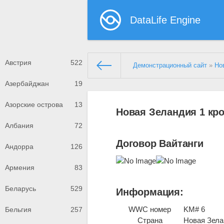
DataLife Engine
Австрия
522
Демонстрационный сайт
»
Но
Азербайджан
19
Азорские острова
13
Новая Зеландия 1 кро
Албания
72
Договор Вайтанги
Андорра
126
Армения
83
Беларусь
529
Информация:
WWC номер
KM# 6
Бельгия
257
Страна
Новая Зела