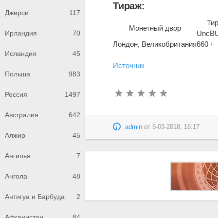
Тираж:
Джерси
117
Ти
Монетный двор
Unc
B
Ирландия
70
Лондон, Великобритания
660
+
Исландия
45
Источник
Польша
983
Россия
1497
Австралия
642
admin
от
5-03-2018, 16:17
Алжир
45
Ангилья
7
Ангола
48
Антигуа и Барбуда
2
Афганистан
84