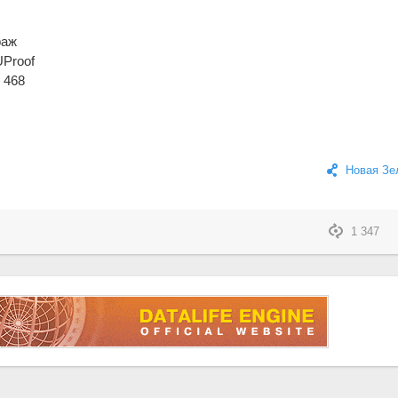
раж
U
Proof
468
Новая Зе
1 347