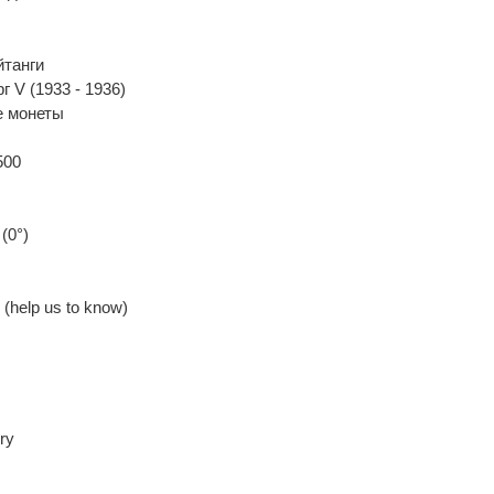
йтанги
г V (1933 - 1936)
 монеты
500
(0°)
(help us to know)
ry