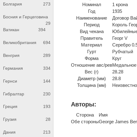
Болгария
273
Номинал
1 крона
Год
1935
Босния и Герцеговина
Наименование
Договор Ва
29
Период
Король Геор
Ватикан
394
Вид чекана
Юбилейные
Правитель
Георг V
Великобритания
694
Материал
Серебро 0.
Гурт
Рубчатый
Венгрия
289
Форма
Круг
Отношение авс/рев
Медальное 
Германия
334
Вес (г)
28.28
Диаметр (мм)
28.8
Гернси
144
Толщина (мм)
Неизвестно 
Гибралтар
230
Авторы:
Греция
193
Сторона
Имя
Грузия
28
Обе стороны
George James Ber
Дания
213