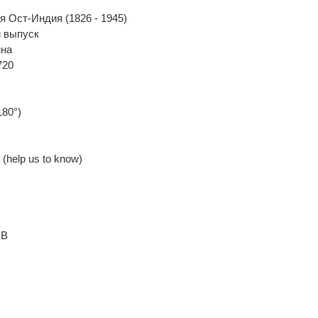
я Ост-Индия (1826 - 1945)
 выпуск
ина
720
180°)
(help us to know)
UB