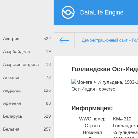
DataLife Engine
Австрия
522
Демонстрационный сайт
»
Го
Азербайджан
19
Азорские острова
13
Голландская Ост-Инди
Албания
72
Андорра
126
Армения
83
Информация:
Беларусь
529
WWC номер
KM# 310
Страна
Голландска
Бельгия
257
Номинал
¼ гульдена