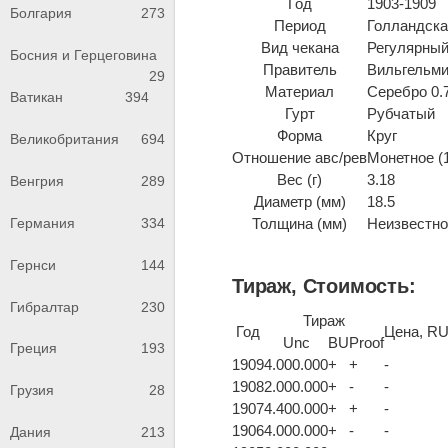
Год
1903-1909
Болгария
273
Период
Голландска
Вид чекана
Регулярный
Босния и Герцеговина
Правитель
Вильгельм
29
Материал
Серебро 0.
Ватикан
394
Гурт
Рубчатый
Форма
Круг
Великобритания
694
Отношение авс/рев
Монетное (
Вес (г)
3.18
Венгрия
289
Диаметр (мм)
18.5
Германия
334
Толщина (мм)
Неизвестно 
Гернси
144
Тираж, Стоимость:
Гибралтар
230
Тираж
Год
Цена, R
Unc
BU
Proof
Греция
193
1909
4.000.000
+
+
-
1908
2.000.000
+
-
-
Грузия
28
1907
4.400.000
+
+
-
1906
4.000.000
+
-
-
Дания
213