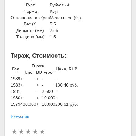
Гурт
Рубчатый
Форма
Круг
Отношение авс/рев
Медальное (0°)
Вес (г)
5.5
Диаметр (мм)
25.5
Толщина (мм)
1.5
Тираж, Стоимость:
Тираж
Год
Цена, RUB
Unc
BU
Proof
1989
+
+
-
-
1983
+
+
-
130.46 руб.
1981
-
-
2.500
-
1980
+
+
10.000
-
1979
480.000
+
10.000
200.61 руб.
Источник