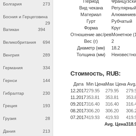
Период
Французский
Болгария
273
Вид чекана
Регулярный
Материал
Алюминиев
Босния и Герцеговина
Гурт
Рубчатый
29
Форма
Круг
Ватикан
394
Отношение авс/рев
Монетное (
Вес (г)
2
Великобритания
694
Диаметр (мм)
18.2
Толщина (мм)
Неизвестно 
Венгрия
289
Германия
334
Стоимость, RUB:
Гернси
144
Дата
Min Цена
Max Цена
Avg
12.2017
279.95
279.95
279.
Гибралтар
230
11.2017
353.81
353.81
353.
09.2017
316.40
316.40
316.
Греция
193
08.2017
306.20
306.20
306.
07.2017
419.93
419.93
419.
Грузия
28
Avg. Цена
318.
Дания
213