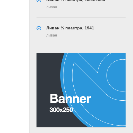
ливан
Ливан ½ пиастра, 1941
ливан