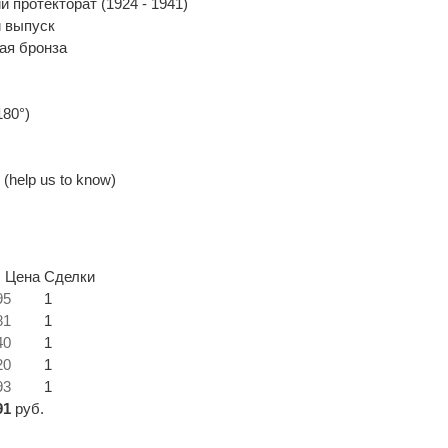
 протекторат (1924 - 1941)
 выпуск
ая бронза
180°)
(help us to know)
. Цена
Сделки
95
1
81
1
40
1
20
1
93
1
91
руб.