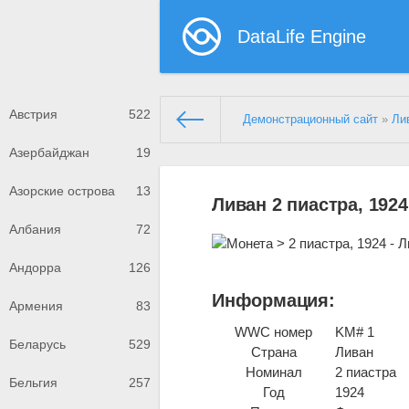
DataLife Engine
Австрия
522
Демонстрационный сайт
»
Ли
Азербайджан
19
Азорские острова
13
Ливан 2 пиастра, 1924
Албания
72
Андорра
126
Информация:
Армения
83
WWC номер
KM# 1
Беларусь
529
Страна
Ливан
Номинал
2 пиастра
Бельгия
257
Год
1924