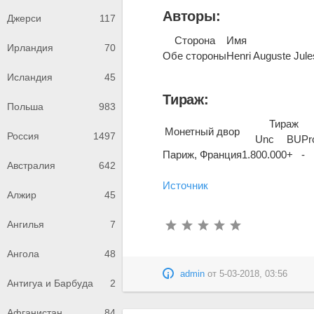
Авторы:
Джерси
117
Сторона
Имя
Ирландия
70
Обе стороны
Henri Auguste Jule
Исландия
45
Тираж:
Польша
983
Тираж
Монетный двор
Россия
1497
Unc
BU
Pr
Париж, Франция
1.800.000
+
-
Австралия
642
Источник
Алжир
45
Ангилья
7
Ангола
48
admin
от
5-03-2018, 03:56
Антигуа и Барбуда
2
Афганистан
84