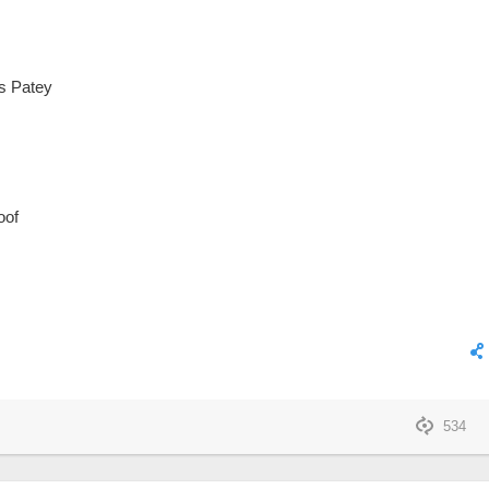
s Patey
oof
534