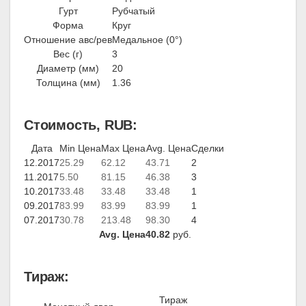
Гурт
Рубчатый
Форма
Круг
Отношение авс/рев
Медальное (0°)
Вес (г)
3
Диаметр (мм)
20
Толщина (мм)
1.36
Стоимость, RUB:
Дата
Min Цена
Max Цена
Avg. Цена
Сделки
12.2017
25.29
62.12
43.71
2
11.2017
5.50
81.15
46.38
3
10.2017
33.48
33.48
33.48
1
09.2017
83.99
83.99
83.99
1
07.2017
30.78
213.48
98.30
4
Avg. Цена
40.82
руб.
Тираж:
Тираж