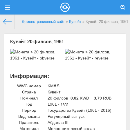
Демонстрационный сайт
»
Кувейт
» Кувейт 20 филсов, 1961
Кувейт 20 филсов, 1961
Информация:
WWC номер
KM# 5
Страна
Кувейт
Номинал
20 филсов
0.02
KWD =
3.79
RUB
Год
1961 -
١٩٦١
Период
Государство Кувейт (1961 - 2016)
Вид чекана
Регулярный выпуск
Правитель
Абдалла III
Материал
Медно-никелевый сплав