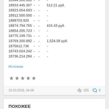
1894
4.500.000
-
-
-
1893
3.445.307
-
-
512.21 руб.
1892
3.054.693
-
-
-
1891
2.500.000
-
-
-
1888
703.920
-
-
-
1887
4.794.755
-
-
416.43 руб.
1885
4.205.723
-
-
-
1877
5.199.731
-
-
-
1876
9.200.892
-
-
1,524.58 руб.
1875
612.736
-
-
-
1874
3.024.242
-
-
-
1873
6.214.284
-
-
-
Источник
15-03-2018, 04:09
625
0
ПОХОЖЕЕ