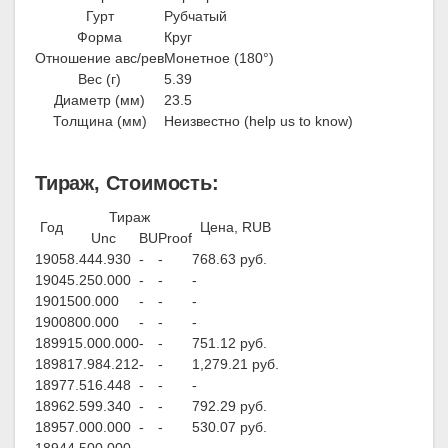
Гурт
Рубчатый
Форма
Круг
Отношение авс/рев
Монетное (180°)
Вес (г)
5.39
Диаметр (мм)
23.5
Толщина (мм)
Неизвестно (help us to know)
Тираж, Стоимость:
Тираж
Год
Цена, RUB
Unc
BU
Proof
1905
8.444.930
-
-
768.63 руб.
1904
5.250.000
-
-
-
1901
500.000
-
-
-
1900
800.000
-
-
-
1899
15.000.000
-
-
751.12 руб.
1898
17.984.212
-
-
1,279.21 руб.
1897
7.516.448
-
-
-
1896
2.599.340
-
-
792.29 руб.
1895
7.000.000
-
-
530.07 руб.