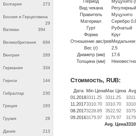
Период
Муцухито (М
Болгария
273
Вид чекана
Регулярный
Правитель
Муцухито
Босния и Герцеговина
Материал
Серебро 0.
29
Гурт
Рубчатый
Ватикан
394
Форма
Круг
Отношение авс/рев
Медальное 
Великобритания
694
Вес (г)
2.5
Диаметр (мм)
17.6
Венгрия
289
Толщина (мм)
Неизвестно 
Германия
334
Стоимость, RUB:
Гернси
144
Дата
Min Цена
Max Цена
Avg
Гибралтар
230
01.2018
3311.25
3311.25
3311
11.2017
3310.70
3310.70
3310
Греция
193
08.2017
3228.89
3522.92
3375
09.2016
3179.97
3179.97
3179
Грузия
28
Avg. Цена
3310
Дания
213