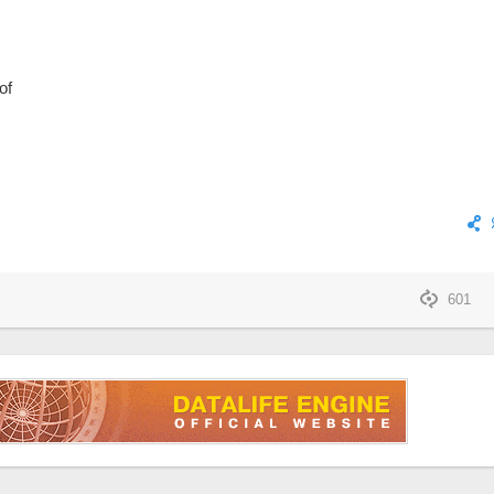
of
601