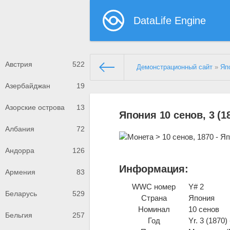
DataLife Engine
Австрия
522
Демонстрационный сайт
»
Яп
Азербайджан
19
Азорские острова
13
Япония 10 сенов, 3 (1
Албания
72
Андорра
126
Информация:
Армения
83
WWC номер
Y# 2
Беларусь
529
Страна
Япония
Номинал
10 сенов
Бельгия
257
Год
Yr. 3 (1870)