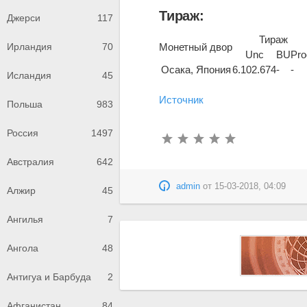
Тираж:
Джерси
117
Тираж
Монетный двор
Ирландия
70
Unc
BU
Pro
Осака, Япония
6.102.674
-
-
Исландия
45
Источник
Польша
983
Россия
1497
Австралия
642
admin
от
15-03-2018, 04:09
Алжир
45
Ангилья
7
Ангола
48
Антигуа и Барбуда
2
Афганистан
84