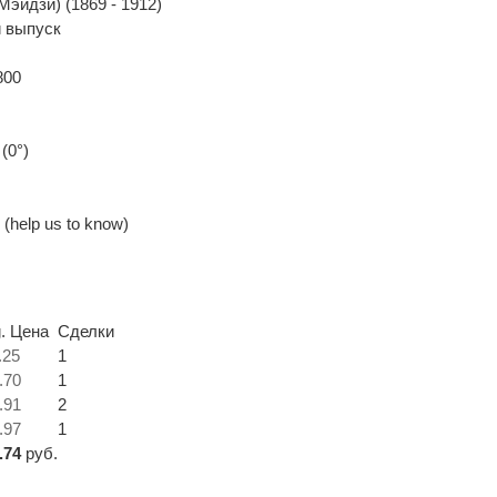
эйдзи) (1869 - 1912)
 выпуск
800
(0°)
(help us to know)
. Цена
Сделки
.25
1
.70
1
.91
2
.97
1
.74
руб.