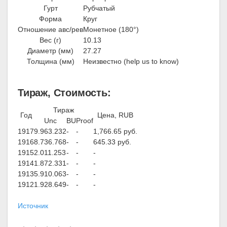
Гурт
Рубчатый
Форма
Круг
Отношение авс/рев
Монетное (180°)
Вес (г)
10.13
Диаметр (мм)
27.27
Толщина (мм)
Неизвестно (help us to know)
Тираж, Стоимость:
Тираж
Год
Цена, RUB
Unc
BU
Proof
1917
9.963.232
-
-
1,766.65 руб.
1916
8.736.768
-
-
645.33 руб.
1915
2.011.253
-
-
-
1914
1.872.331
-
-
-
1913
5.910.063
-
-
-
1912
1.928.649
-
-
-
Источник