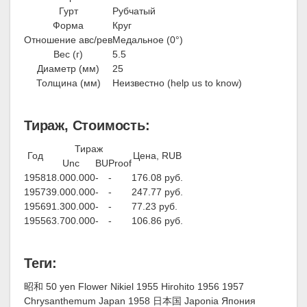
Гурт
Рубчатый
Форма
Круг
Отношение авс/рев
Медальное (0°)
Вес (г)
5.5
Диаметр (мм)
25
Толщина (мм)
Неизвестно (help us to know)
Тираж, Стоимость:
Тираж
Год
Цена, RUB
Unc
BU
Proof
1958
18.000.000
-
-
176.08 руб.
1957
39.000.000
-
-
247.77 руб.
1956
91.300.000
-
-
77.23 руб.
1955
63.700.000
-
-
106.86 руб.
Теги:
昭和 50 yen Flower Nikiel 1955 Hirohito 1956 1957
Chrysanthemum Japan 1958 日本国 Japonia Япония