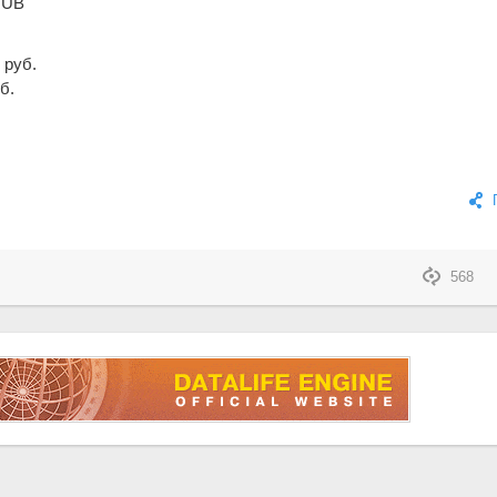
RUB
 руб.
б.
568