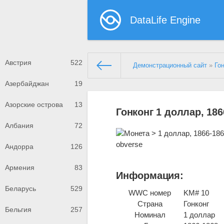
DataLife Engine
Австрия
522
Демонстрационный сайт
»
Го
Азербайджан
19
Азорские острова
13
Гонконг 1 доллар, 186
Албания
72
Андорра
126
Армения
83
Информация:
Беларусь
529
WWC номер
KM# 10
Страна
Гонконг
Бельгия
257
Номинал
1 доллар