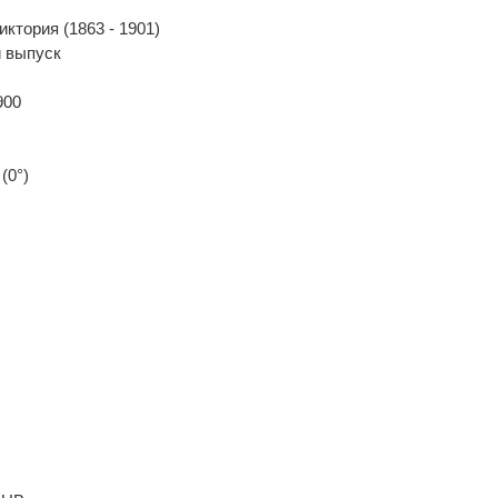
ктория (1863 - 1901)
 выпуск
900
(0°)