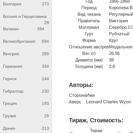
Год
1866-1868
Болгария
273
Период
Королева Ви
Вид чекана
Регулярный
Босния и Герцеговина
Правитель
Виктория
29
Материал
Серебро 0.
Ватикан
394
Гурт
Рубчатый
Форма
Круг
Великобритания
694
Отношение авс/рев
Медальное 
Вес (г)
26.96
Венгрия
289
Диаметр (мм)
38
Германия
334
Толщина (мм)
2.8
Гернси
144
Авторы:
Гибралтар
230
Сторона
Имя
Аверс
Leonard Charles Wyon
Греция
193
Грузия
28
Тираж, Стоимость:
Дания
213
Тираж