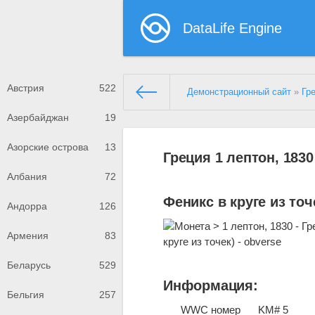
DataLife Engine
Австрия
522
Демонстрационный сайт
»
Гр
Азербайджан
19
Азорские острова
13
Греция 1 лептон, 1830
Албания
72
Феникс в круге из точ
Андорра
126
Армения
83
Беларусь
529
Информация:
Бельгия
257
WWC номер
KM# 5