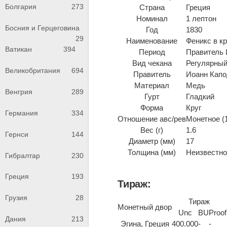
Болгария
273
Страна
Греция
Номинал
1 лептон
Босния и Герцеговина
Год
1830
29
Наименование
Феникс в кр
Ватикан
394
Период
Правитель 
Вид чекана
Регулярный
Великобритания
694
Правитель
Иоанн Капо
Материал
Медь
Венгрия
289
Гурт
Гладкий
Форма
Круг
Германия
334
Отношение авс/рев
Монетное (
Вес (г)
1.6
Гернси
144
Диаметр (мм)
17
Толщина (мм)
Неизвестно 
Гибралтар
230
Греция
193
Тираж:
Грузия
28
Тираж
Монетный двор
Unc
BU
Proof
Дания
213
Эгина, Греция
400.000
-
-