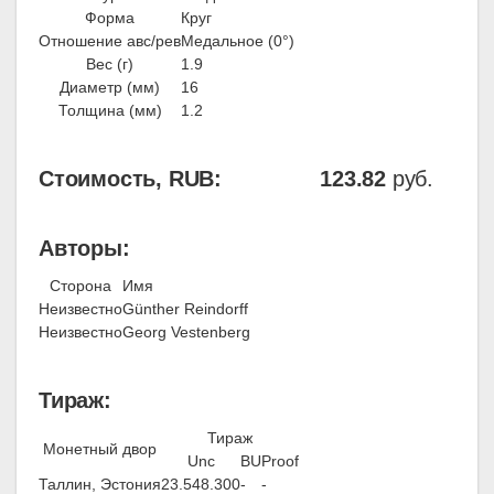
Форма
Круг
Отношение авс/рев
Медальное (0°)
Вес (г)
1.9
Диаметр (мм)
16
Толщина (мм)
1.2
Стоимость, RUB:
123.82
руб.
Авторы:
Сторона
Имя
Неизвестно
Günther Reindorff
Неизвестно
Georg Vestenberg
Тираж:
Тираж
Монетный двор
Unc
BU
Proof
Таллин, Эстония
23.548.300
-
-