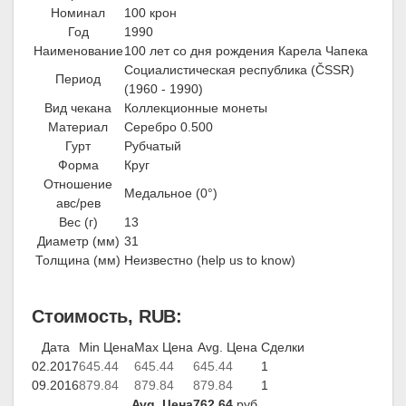
Номинал
100 крон
Год
1990
Наименование
100 лет со дня рождения Карела Чапека
Социалистическая республика (ČSSR)
Период
(1960 - 1990)
Вид чекана
Коллекционные монеты
Материал
Серебро 0.500
Гурт
Рубчатый
Форма
Круг
Отношение
Медальное (0°)
авс/рев
Вес (г)
13
Диаметр (мм)
31
Толщина (мм)
Неизвестно (help us to know)
Стоимость, RUB:
Дата
Min Цена
Max Цена
Avg. Цена
Сделки
02.2017
645.44
645.44
645.44
1
09.2016
879.84
879.84
879.84
1
Avg. Цена
762.64
руб.