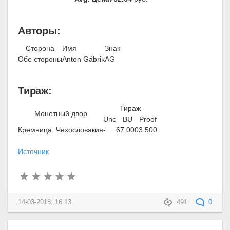
Авторы:
Сторона
Имя
Знак
Обе стороны
Anton Gábrik
AG
Тираж:
Тираж
Монетный двор
Unc
BU
Proof
Кремница, Чехословакия
-
67.000
3.500
Источник
14-03-2018, 16:13
491
0