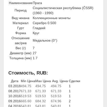
Наименование
Прага
Социалистическая республика (ČSSR)
Период
(1960 - 1990)
Вид чекана
Коллекционные монеты
Материал
Серебро 0.500
Гурт
Гладкий
Форма
Круг
Отношение
Медальное (0°)
авс/рев
Вес (г)
7
Диаметр (мм)
27
Толщина (мм)
1.7
Стоимость, RUB:
Дата
Min Цена
Max Цена
Avg. Цена
Сделки
03.2018
494.75
494.75
494.75
1
08.2017
671.33
671.33
671.33
1
10.2016
519.53
519.53
519.53
1
09.2016
665.60
684.32
674.96
2
04.2016
543.81
543.81
543.81
1