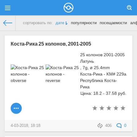
сортировать по:
дате
популярности
посещаемости
ал
Демонстрационный сайт
»
Коста-Рика
» Страница 8
Коста-Рика 25 колонов, 2001-2005
25 колонов 2001-2005
Латунь
, 7g, ø 25.4mm
Коста-Рика - KM# 229a
Республика Коста-
Рика
Цена: 18.2 - 37.58 руб.
4-03-2018, 18:18
406
0