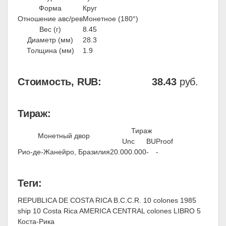
Форма
Круг
Отношение авс/рев
Монетное (180°)
Вес (г)
8.45
Диаметр (мм)
28.3
Толщина (мм)
1.9
Стоимость, RUB:
38.43
руб.
Тираж:
Тираж
Монетный двор
Unc
BU
Proof
Рио-де-Жанейро, Бразилия
20.000.000
-
-
Теги:
REPUBLICA DE COSTA RICA B.C.C.R. 10 colones 1985
ship 10 Costa Rica AMERICA CENTRAL colones LIBRO 5
Коста-Рика