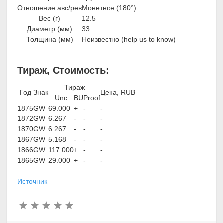
Отношение авс/рев
Монетное (180°)
Вес (г)
12.5
Диаметр (мм)
33
Толщина (мм)
Неизвестно (help us to know)
Тираж, Стоимость:
Тираж
Год
Знак
Цена, RUB
Unc
BU
Proof
1875
GW
69.000
+
-
-
1872
GW
6.267
-
-
-
1870
GW
6.267
-
-
-
1867
GW
5.168
-
-
-
1866
GW
117.000
+
-
-
1865
GW
29.000
+
-
-
Источник