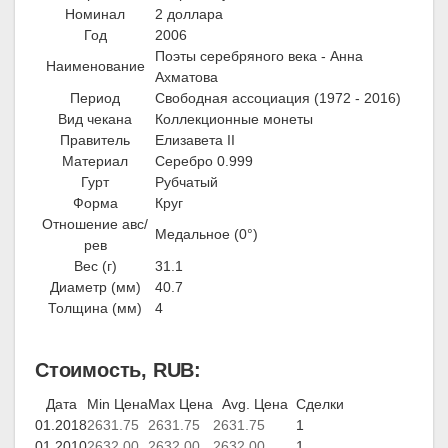
Номинал
2 доллара
Год
2006
Поэты серебряного века - Анна
Наименование
Ахматова
Период
Свободная ассоциация (1972 - 2016)
Вид чекана
Коллекционные монеты
Правитель
Елизавета II
Материал
Серебро 0.999
Гурт
Рубчатый
Форма
Круг
Отношение авс/
Медальное (0°)
рев
Вес (г)
31.1
Диаметр (мм)
40.7
Толщина (мм)
4
Стоимость, RUB:
Дата
Min Цена
Max Цена
Avg. Цена
Сделки
01.2018
2631.75
2631.75
2631.75
1
01.2010
2632.00
2632.00
2632.00
1