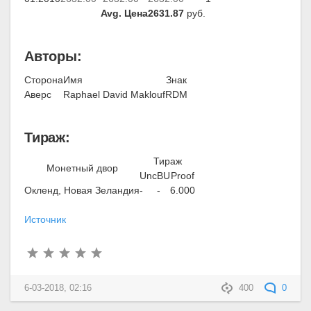
Avg. Цена
2631.87
руб.
Авторы:
Сторона
Имя
Знак
Аверс
Raphael David Maklouf
RDM
Тираж:
Тираж
Монетный двор
Unc
BU
Proof
Окленд, Новая Зеландия
-
-
6.000
Источник
6-03-2018, 02:16
400
0