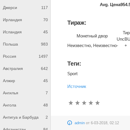
Avg. Цена
954.
Джерси
117
Ирландия
70
Тираж:
Исландия
45
Тир
Монетный двор
Unc
B
Польша
983
Неизвестно, Неизвестно
-
+
Россия
1497
Теги:
Австралия
642
Sport
Алжир
45
Источник
Ангилья
7
Ангола
48
Антигуа и Барбуда
2
admin
от
6-03-2018, 02:12
Афганистан
84