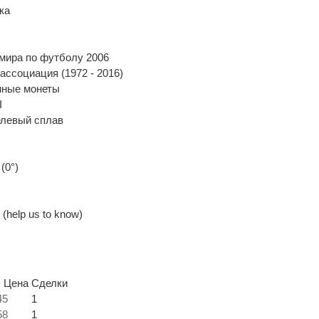
ка
мира по футболу 2006
ассоциация (1972 - 2016)
нные монеты
I
елевый сплав
(0°)
(help us to know)
. Цена
Сделки
45
1
58
1