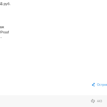
51
руб.
аж
U
Proof
-
Остров
443