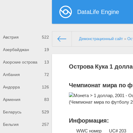
DataLife Engine
Австрия
522
Демонстрационный сайт
»
Ос
Азербайджан
19
Азорские острова
13
Острова Кука 1 долла
Албания
72
Чемпионат мира по ф
Андорра
126
Армения
83
Беларусь
529
Информация:
Бельгия
257
WWC номер
UC# 203