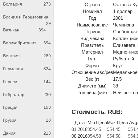
Болгария
273
Страна
Острова Ку
Номинал
1 доллар
Босния и Герцеговина
Год
2001
29
Наименование
Чемпионат 
Ватикан
394
Период
Свободная 
Вид чекана
Коллекцио
Великобритания
694
Правитель
Елизавета I
Материал
Медно-ник
Венгрия
289
Гурт
Рубчатый
Форма
Круг
Германия
334
Отношение авс/рев
Медальное 
Вес (г)
17.5
Гернси
144
Диаметр (мм)
38
Толщина (мм)
Неизвестно 
Гибралтар
230
Греция
193
Стоимость, RUB:
Грузия
28
Дата
Min Цена
Max Цена
Avg
01.2018
954.45
954.45
954.
Дания
213
08.2016
954.58
954.58
954.